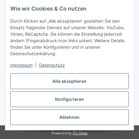
Wie wir Cookies & Co nutzen
Durch Klicken auf „Alle akzeptieren“ gestatten Sie den
Einsatz folgender Dienste auf unserer Website: YouTube,
Vimeo, ReCaptcha. Sie können die Einstellung jederzeit
ändern (Fingerabdruck-Icon links unten). Weitere Details
finden Sie unter
Konfigurieren
und in unserer
Datenschutzerklärung
.
Impressum
|
Datenschutz
Vertrag widerrufen
Alle akzeptieren
Konfigurieren
Ablehnen
* Alle Preise inkl. gesetzlicher USt., zzgl.
Versand
Powered by
JTL-Shop