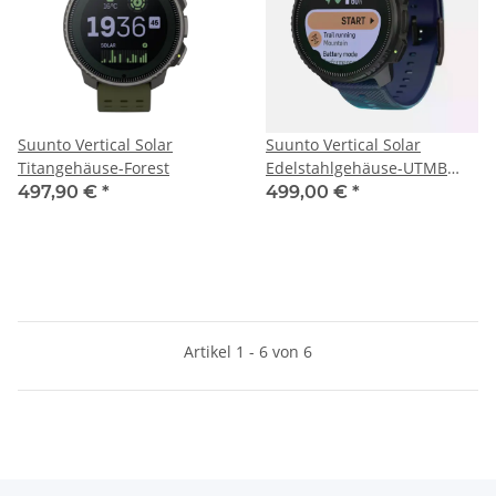
Suunto Vertical Solar
Suunto Vertical Solar
Titangehäuse-Forest
Edelstahlgehäuse-UTMB
World Series
497,90 €
*
499,00 €
*
Artikel 1 - 6 von 6