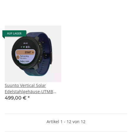
AUF LAGER
Suunto Vertical Solar
Edelstahlgehäuse-UTMB
World Series
499,00 €
*
Artikel 1 - 12 von 12