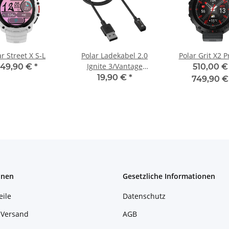
ar Street X S-L
Polar Ladekabel 2.0
Polar Grit X2 P
Ignite 3/Vantage
49,90 €
*
510,00 € 
V3/Pacer/Pro
19,90 €
*
749,90 
onen
Gesetzliche Informationen
eile
Datenschutz
 Versand
AGB