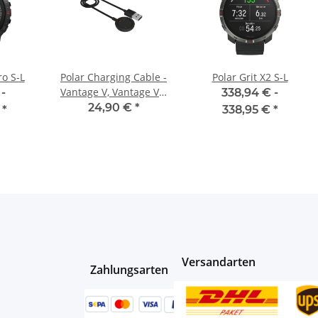
ro S-L
Polar Charging Cable -
Polar Grit X2 S-L
Vantage V, Vantage V2,
-
338,94 € -
Grit X, Grit X Pro, Ignite,
24,90 €
*
€
*
338,95 €
*
Ignite 2
Versandarten
Zahlungsarten