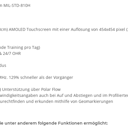
orm MIL-STD-810H
53cm) AMOLED Touchscreen mit einer Auflösung von 454x454 pixel 
nde Training pro Tag)
 & 24/7 OHR
odus
MHz. 129% schneller als der Vorgänger
) Unterstützung über Polar Flow
hwindigkeitsangaben auch bei Auf und Abstiegen und im Profiliert
zurechtfinden und erkunden mithilfe von Geomarkierungen
 die unter anderem folgende Funktionen ermöglicht: