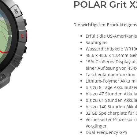
POLAR Grit X
Die wichtigsten Produkteigen
Erfüllt die US-Amerikan
Saphirglas
Wasserdichtigkeit: WR10
48.6 x 48.6 x 13.4mm Ge
15% Größeres Display al
einer Auflösung von 454x
Taschenlampenfunktion
Lithium-Polymer Akku m
bis zu 8 Tage Akkulaufze
bis zu 47 Stunden Akkul
bis zu 61 Stunden Akkul
bis zu 140 Stunden Akku
32 GB Speicherplatz für 
Verbesserter Prozessor m
Vorgänger
Dual-Frequency GPS