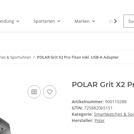
leidung
Sportarten
Marken
Der Sportla
hes & Sportuhren
POLAR Grit X2 Pro Titan inkl. USB-A Adapter
POLAR Grit X2 Pr
Artikelnummer:
900110288
GTIN:
725882065151
Kategorie:
Smartwatches & Sp
Hersteller:
Polar