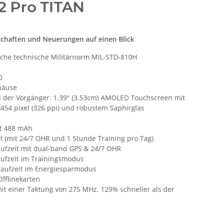
2 Pro TITAN
schaften und Neuerungen auf einen Blick
ische technische Militärnorm MIL-STD-810H
0
häuse
s der Vorgänger: 1.39" (3.53cm) AMOLED Touchscreen mit
454 pixel (326 ppi) und robustem Saphirglas
it 488 mAh
it (mit 24/7 OHR und 1 Stunde Training pro Tag)
aufzeit mit dual-band GPS & 24/7 OHR
aufzeit im Trainingsmodus
laufzeit im Energiesparmodus
Offlinekarten
it einer Taktung von 275 MHz. 129% schneller als der