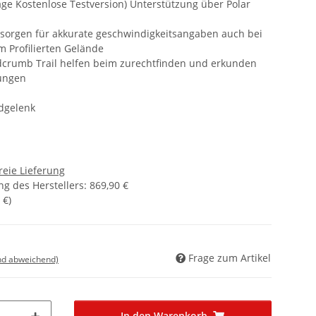
ge Kostenlose Testversion) Unterstützung über Polar
 sorgen für akkurate geschwindigkeitsangaben auch bei
 Profilierten Gelände
crumb Trail helfen beim zurechtfinden und erkunden
rungen
dgelenk
reie Lieferung
g des Herstellers
:
869,90 €
 €
)
Frage zum Artikel
nd abweichend)
In den Warenkorb