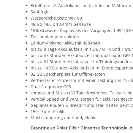
Erfüllt die US-Amerikanische technische Militärn
Saphirglas
Wasserdichtigkeit: WR100
48.6 x 48.6 x 13.4mm Gehäuse
15% Größeres Display als der Vorgänger: 1.39" (3.
Taschenlampenfunktion
Lithium-Polymer Akku mit 488 mAh
bis zu 8 Tage Akkulaufzeit (mit 24/7 OHR und 1 Stu
bis zu 47 Stunden Akkulaufzeit mit dual-band GPS
bis zu 61 Stunden Akkulaufzeit im Trainingsmodus
bis zu 140 Stunden Akkulaufzeit im Energiesparm
32 GB Speicherplatz für Offlinekarten
Verbesserter Prozessor mit einer Taktung von 275 
Dual-Frequency GPS
komoot und Strava (60 Tage Kostenlose Testversion
Vertical Speed und VAM, sorgen für akkurate gesc
Geplante Routen & Breadcrumb Trail helfen beim 
150+ Sport Profile
Musiksteuerung am Handgelenk
Brandneue Polar Elixir Biosense Technologie,